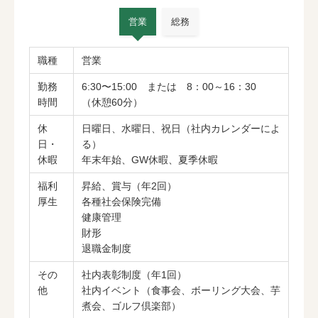
営業
総務
職種
営業
勤務
6:30〜15:00 または 8：00～16：30
時間
（休憩60分）
休
日曜日、水曜日、祝日（社内カレンダーによ
日・
る）
休暇
年末年始、GW休暇、夏季休暇
福利
昇給、賞与（年2回）
厚生
各種社会保険完備
健康管理
財形
退職金制度
その
社内表彰制度（年1回）
他
社内イベント（食事会、ボーリング大会、芋
煮会、ゴルフ倶楽部）