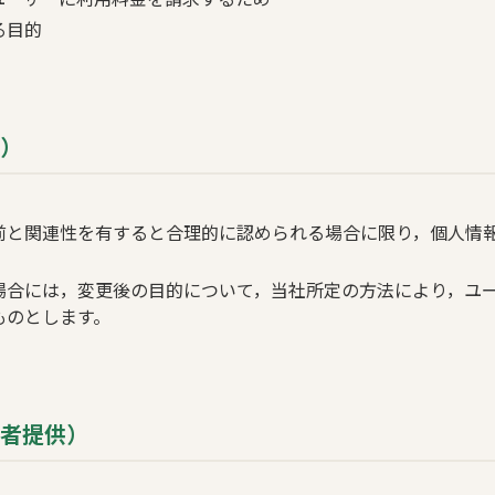
る目的
更）
前と関連性を有すると合理的に認められる場合に限り，個人情
場合には，変更後の目的について，当社所定の方法により，ユ
ものとします。
三者提供）